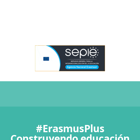
#ErasmusPlus
Construyendo educación